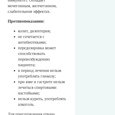
иммунитет. Обладает
мочегонным, желчегонном,
слабительном эффектах.
Противопоказания:
колит, дизентерия;
не сочетается с
антибиотиками;
передозировка может
способствовать
перевозбуждению
пациента;
в период лечения нельзя
употреблять глюкозу;
при язве и гастрите нельзя
лечиться спиртовыми
настойками;
нельзя курить, употреблять
алкоголь.
Для приготовления отвара