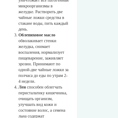
уничтожает все патогенные
микроорганизмы в
желудке. Растворить две
чайные ложки средства в
стакане воды, пить каждый
день.
Облепиховое масло
обволакивает стенки
желудка, снимает
воспаления, нормализует
пищеварение, заживляет
эрозии. Принимают по
одной-две чайные ложки за
полчаса до еды по утрам 2-
4 недели.
Лен
способен облегчать
перистальтику кишечника,
очищать организм,
улучшать вид кожи и
состояние волос, а семена
льна содержат