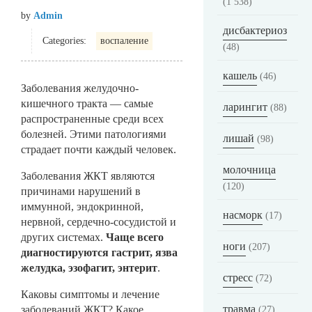
(1 538)
by
Admin
дисбактериоз
Categories:
воспаление
(48)
кашель
(46)
Заболевания желудочно-
кишечного тракта — самые
ларингит
(88)
распространенные среди всех
болезней. Этими патологиями
лишай
(98)
страдает почти каждый человек.
молочница
Заболевания ЖКТ являются
(120)
причинами нарушений в
иммунной, эндокринной,
насморк
(17)
нервной, сердечно-сосудистой и
других системах.
Чаще всего
ноги
(207)
диагностируются гастрит, язва
желудка, эзофагит, энтерит
.
стресс
(72)
Каковы симптомы и лечение
травма
заболеваний ЖКТ? Какое
(27)