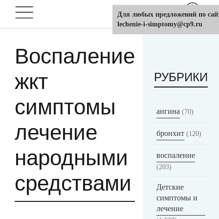
Для любых предложений по сай
lechenie-i-simptomy@cp9.ru
Воспаление
жкт
РУБРИКИ
симптомы
ангина
(70)
лечение
бронхит
(120)
народными
воспаление
(203)
средствами
Детские
симптомы и
лечение