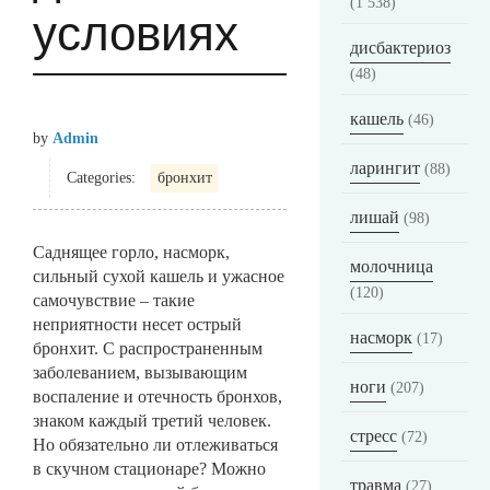
(1 538)
условиях
дисбактериоз
(48)
кашель
(46)
by
Admin
ларингит
(88)
Categories:
бронхит
лишай
(98)
Саднящее горло, насморк,
молочница
сильный сухой кашель и ужасное
(120)
самочувствие – такие
неприятности несет острый
насморк
(17)
бронхит. С распространенным
заболеванием, вызывающим
ноги
(207)
воспаление и отечность бронхов,
знаком каждый третий человек.
стресс
(72)
Но обязательно ли отлеживаться
в скучном стационаре? Можно
травма
(27)