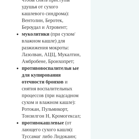
удушья от сухого
кашлевого синдрома):
Вентолин, Беротек,
Бероудал и Атровент;
муколитики
(при сухом/
влажном кашле) для
разжижения мокроты:
Лазолван, АЦЦ, Мукалтин,
Амбробене, Бронхопрет;
противовоспалительн ые
для купирования
отечности бронхов
и
снятия воспалительных
процессов (при надсадном
сухом и влажном кашле):
Ротокан, Пульмикорт,
Тонзилгон Н, Кромогексал;
противокашлевые
(от
лающего сухого кашля):
Туссамаг либо Лидокаин;