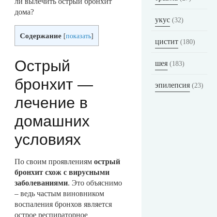
ли вылечить острый бронхит
дома?
укус
(32)
Содержание
[
показать
]
цистит
(180)
Острый
шея
(183)
бронхит —
эпилепсия
(23)
лечение в
домашних
условиях
По своим проявлениям
острый
бронхит схож с вирусными
заболеваниями
. Это объяснимо
– ведь частым виновником
воспаления бронхов является
острое респираторное