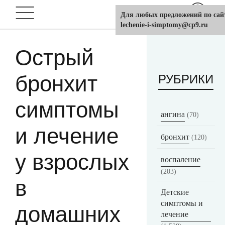
Для любых предложений по сай
lechenie-i-simptomy@cp9.ru
Острый
бронхит
РУБРИКИ
симптомы
ангина
(70)
и лечение
бронхит
(120)
у взрослых
воспаление
(203)
в
Детские
симптомы и
домашних
лечение