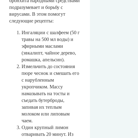
бронхита народными средствами
подразумевает и борьбу с
вирусами. В этом помогут
следующие рецепты:
Ингаляции с шалфеем (50 г
травы на 500 мл воды) и
эфирными маслами
(эвкалипт, чайное дерево,
ромашка, апельсин).
Измельчить до состояния
пюре чеснок и смешать его
с нарубленным
укропчиком. Массу
намазывать на тосты и
съедать бутерброды,
запивая их теплым
молоком или липовым
чаем.
Один крупный лимон
отваривать 20 минут. Из