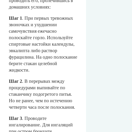
проводить его, пролечившись в
домашних условиях:
Шаг 1
. При первых тревожных
звоночках и ухудшении
самочувствия ежечасно
полоскайте горло. Используйте
спиртовые настойки календулы,
эвкалипта либо раствор
фурацилина. На одно полоскание
берите стакан целебной
жидкости.
Шаг 2
. В перерывах между
процедурами выпивайте по
стаканчику подогретого питья.
Но не ранее, чем по истечению
четверти часа после полоскания.
Шаг 3
. Проводите
ингалирование. Для ингаляций
при остром бронхите