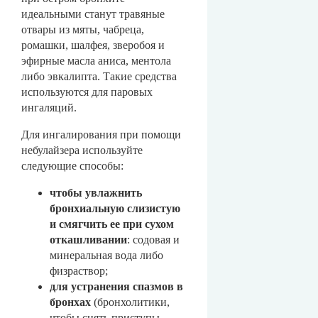
идеальными станут травяные
отвары из мяты, чабреца,
ромашки, шалфея, зверобоя и
эфирные масла аниса, ментола
либо эвкалипта. Такие средства
используются для паровых
ингаляций.
Для ингалирования при помощи
небулайзера используйте
следующие способы:
чтобы увлажнить
бронхиальную слизистую
и смягчить ее при сухом
откашливании
: содовая и
минеральная вода либо
физраствор;
для устранения спазмов в
бронхах
(бронхолитики,
чтобы снять приступы