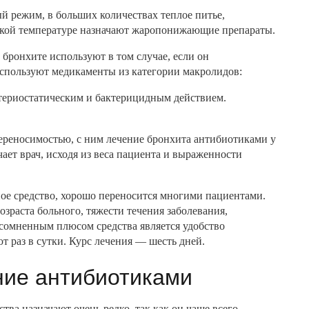
й режим, в больших количествах теплое питье,
кой температуре назначают жаропонижающие препараты.
бронхите используют в том случае, если он
используют медикаменты из категории макролидов:
териостатическим и бактерицидным действием.
ереносимостью, с ним лечение бронхита антибиотиками у
ает врач, исходя из веса пациента и выраженности
ое средство, хорошо переносится многими пациентами.
озраста больного, тяжести течения заболевания,
сомненным плюсом средства является удобство
 раз в сутки. Курс лечения — шесть дней.
ние антибиотиками
ва назначают очень редко, так как он чаще всего