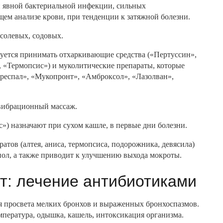
и явной бактериальной инфекции, сильных
ем анализе крови, при тенденции к затяжной болезни.
солевых, содовых.
уется принимать отхаркивающие средства («Пертуссин»,
, «Термопсис») и муколитические препараты, которые
респал», «Мукопронт», «Амброксол», «Лазолван»,
вибрационный массаж.
») назначают при сухом кашле, в первые дни болезни.
ов (алтея, аниса, термопсиса, подорожника, девясила)
ол, а также приводит к улучшению выхода мокроты.
т: лечение антибиотиками
я просвета мелких бронхов и выраженных бронхоспазмов.
мпература, одышка, кашель, интоксикация организма.