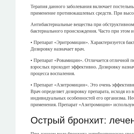
Терапия данного заболевания включает постельны
применение противокашлевых средств. При высо
Антибактериальные вещества при обструктивном 
бактериального происхождения. Часто при этом 
• Препарат «Эритромицин». Характеризуется бак
Дозировку назначает врач.
• Препарат «Ровамицин». Отличается отличной п
взрослых проходит эффективно. Дозировку назнач
процесса воспаления.
• Препарат «Азитромицин». Это очень эффективн
Врач определяет дозировку препарата, исходя из в
индивидуальных особенностей его организма. Не
применения. Препарат «Азитромицин» используют
Острый бронхит: лече
При данном виде бронхита антибиотические средст