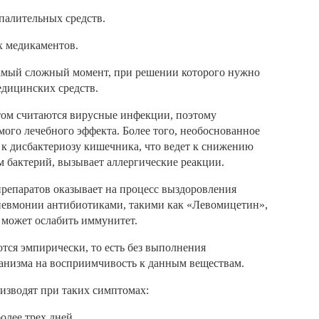
алительных средств.
х медикаментов.
самый сложный момент, при решении которого нужно
едицинских средств.
ом считаются вирусные инфекции, поэтому
мого лечебного эффекта. Более того, необоснованное
к дисбактериозу кишечника, что ведет к снижению
 бактерий, вызывает аллергические реакции.
репаратов оказывает на процесс выздоровления
пневмонии антибиотиками, такими как «Левомицетин»,
может ослабить иммунитет.
тся эмпирически, то есть без выполнения
анизма на восприимчивость к данным веществам.
изводят при таких симптомах:
олее трех дней.