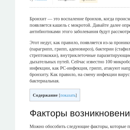
Бронхит — это воспаление бронхов, когда происх
появляется кашель с мокротой. Давайте далее оп
антибиотиками этого заболевания будут рассмотре
Этот недуг, как правило, появляется из-за прони
(парагрипп, грипп, аденовироз), бактерии (стафи
стрептококки), внутриклеточные паразитирующие
дыхательных путей. Сейчас известно 100 микробо
инфекции, как РС-инфекция, грипп, атакуют напр
бронхиту. Как правило, на смену инфекции вирус
бактериальная.
Содержание
[
показать
]
Факторы возникновени
Можно обособить следующие факторы, которые пр