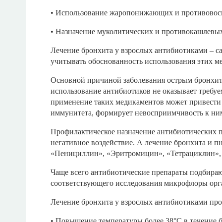
• Использование жаропонижающих и противовосп
• Назначение муколитических и противокашлевы
Лечение бронхита у взрослых антибиотиками – 
учитывать обоснованность использования этих м
Основной причиной заболевания острым бронхит
использование антибиотиков не оказывает требуе
применение таких медикаментов может привести 
иммунитета, формирует невосприимчивость к ним
Профилактическое назначение антибиотических п
негативное воздействие. А лечение бронхита и 
«Пенициллин», «Эритромицин», «Тетрациклин», 
Чаще всего антибиотические препараты подбираю
соответствующего исследования микрофлоры орг
Лечение бронхита у взрослых антибиотиками про
• Повышение температуры более 38°С в течение б