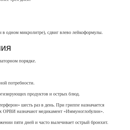
ч в одном микролитре), сдвиг влево лейкоформулы.
пия
латорном порядке.
чной потребности.
ергизирующих продуктов и острых блюд.
терферон» шесть раз в день. При гриппе назначается
иях ОРВИ назначают медикамент «Иммуноглобулин».
жении пяти дней и часто вылечивает острый бронхит.