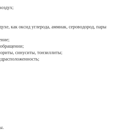
воздух;
ухе, как оксид углерода, аммиак, сероводород, пары
ение;
ообращении;
мориты, синуситы, тонзиллиты;
едрасположенность;
ы.