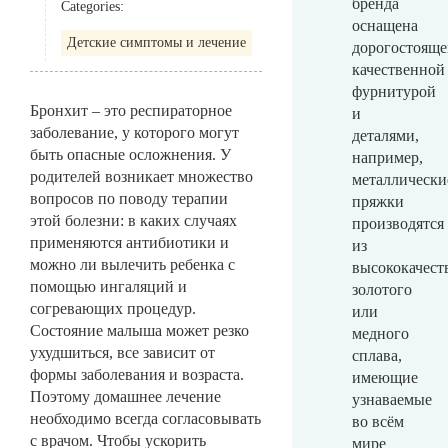
бренда
Categories:
оснащена
Детские симптомы и лечение
дорогостояще
качественной
фурнитурой
Бронхит – это респираторное
и
заболевание, у которого могут
деталями,
быть опасные осложнения. У
например,
родителей возникает множество
металлически
вопросов по поводу терапии
пряжки
этой болезни: в каких случаях
производятся
применяются антибиотики и
из
можно ли вылечить ребенка с
высококачест
помощью ингаляций и
золотого
согревающих процедур.
или
Состояние малыша может резко
медного
ухудшиться, все зависит от
сплава,
формы заболевания и возраста.
имеющие
Поэтому домашнее лечение
узнаваемые
необходимо всегда согласовывать
во всём
с врачом. Чтобы ускорить
мире