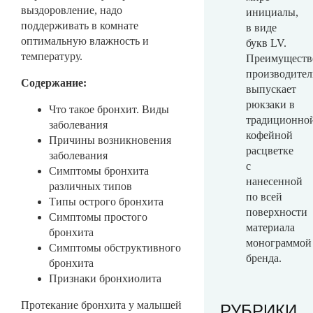
выздоровление, надо
инициалы,
поддерживать в комнате
в виде
оптимальную влажность и
букв LV.
температуру.
Преимуществ
производител
Содержание:
выпускает
рюкзаки в
Что такое бронхит. Виды
традиционно
заболевания
кофейной
Причины возникновения
расцветке
заболевания
с
Симптомы бронхита
нанесенной
различных типов
по всей
Типы острого бронхита
поверхности
Симптомы простого
материала
бронхита
монограммой
Симптомы обструктивного
бренда.
бронхита
Признаки бронхиолита
Протекание бронхита у малышей
РУБРИКИ