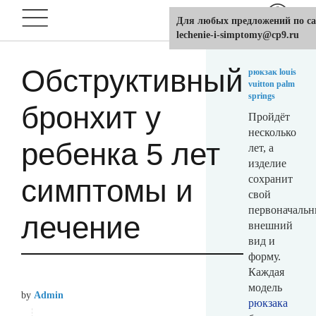
Для любых предложений по са
lechenie-i-simptomy@cp9.ru
Обструктивный
рюкзак louis
vuitton palm
springs
бронхит у
Пройдёт
несколько
ребенка 5 лет
лет, а
изделие
сохранит
симптомы и
свой
первоначаль
лечение
внешний
вид и
форму.
Каждая
модель
by
Admin
рюкзака