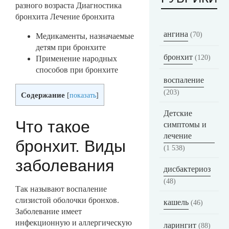
разного возраста Диагностика
бронхита Лечение бронхита
ангина
(70)
Медикаменты, назначаемые
детям при бронхите
бронхит
(120)
Применение народных
способов при бронхите
воспаление
(203)
Содержание
[
показать
]
Детские
Что такое
симптомы и
лечение
бронхит. Виды
(1 538)
заболевания
дисбактериоз
(48)
Так называют воспаление
слизистой оболочки бронхов.
кашель
(46)
Заболевание имеет
инфекционную и аллергическую
ларингит
(88)